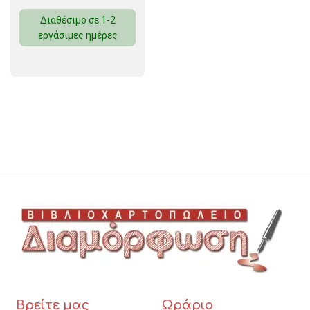
Διαθέσιμο σε 1-2
εργάσιμες ημέρες
Βρείτε μας
Ωράριο