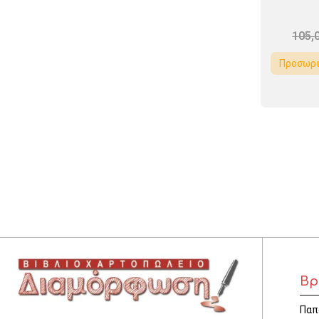
105,
Προσωρι
Βρ
Παπ