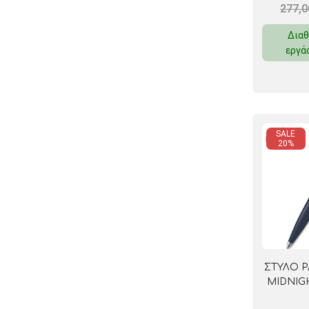
277,
Διαθ
εργά
SALE
20%
ΣΤΥΛΟ P
MIDNIG