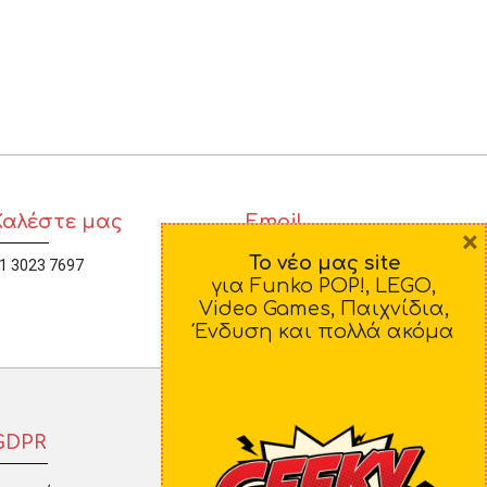
 ΣΕΛΟΤΕΪΠ
Καλέστε μας
Email
×
Το νέο μας site
1 3023 7697
diamorfosi@yahoo.gr
για Funko POP!, LEGO,
Video Games, Παιχνίδια,
Ένδυση και πολλά ακόμα
GDPR