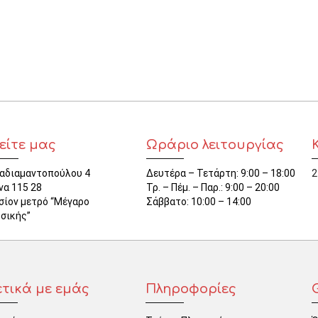
ΜΑΓΝΗΤΕΣ
ΦΑΚΕΛΑ
ΚΟΛΛΗΤΙΚΕΣ ΤΑΙΝΙΕΣ – ΣΕΛΟΤΕΪΠ – ΒΑΣΕΙΣ
ΣΑΚΟΥΛΑΚΙΑ ΜΕ ZIPPER
ΥΛΙΚΑ ΣΥΣΚΕΥΑΣΙΑΣ
είτε μας
Ωράριο λειτουργίας
αδιαμαντοπούλου 4
Δευτέρα – Τετάρτη: 9:00 – 18:00
2
να 115 28
Τρ. – Πέμ. – Παρ.: 9:00 – 20:00
σίον μετρό “Μέγαρο
Σάββατο: 10:00 – 14:00
σικής”
ετικά με εμάς
Πληροφορίες