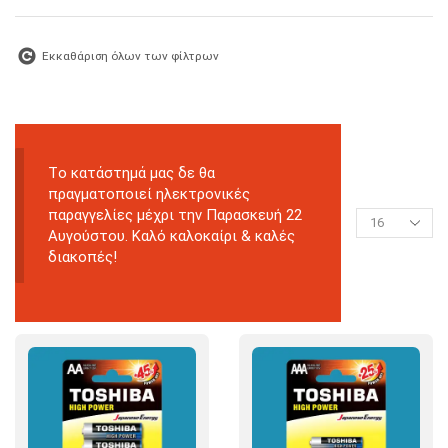
Εκκαθάριση όλων των φίλτρων
Tο κατάστημά μας δε θα
πραγματοποιεί ηλεκτρονικές
παραγγελίες μέχρι την Παρασκευή 22
Αυγούστου. Καλό καλοκαίρι & καλές
διακοπές!