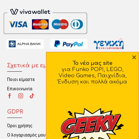
×
Το νέο μας site
Σχετικά με εμάς
Πληροφορίες
για Funko POP!, LEGO,
Video Games, Παιχνίδια,
Ποιοι είμαστε
Τρόποι Πληρωμής
Ένδυση και πολλά ακόμα
Επικοινωνία
Τρόποι Αποστολής
Πολιτική Επιστροφών
GDPR
Όροι χρήσης
Ο λογαριασμός μου