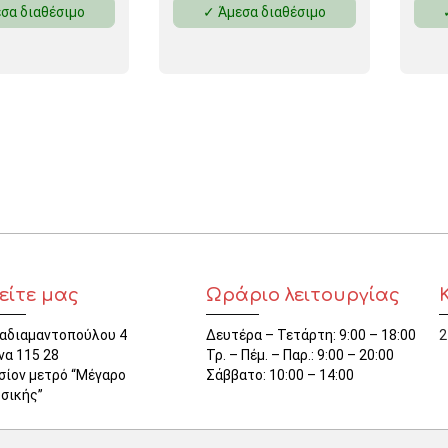
σα διαθέσιμο
✓ Άμεσα διαθέσιμο
ΜΑΓΝΗΤΕΣ
ΦΑΚΕΛΑ
ΚΟΛΛΗΤΙΚΕΣ ΤΑΙΝΙΕΣ – ΣΕΛΟΤΕΪΠ – ΒΑΣΕΙΣ
ΣΑΚΟΥΛΑΚΙΑ ΜΕ ZIPPER
ΥΛΙΚΑ ΣΥΣΚΕΥΑΣΙΑΣ
είτε μας
Ωράριο λειτουργίας
αδιαμαντοπούλου 4
Δευτέρα – Τετάρτη: 9:00 – 18:00
2
να 115 28
Τρ. – Πέμ. – Παρ.: 9:00 – 20:00
σίον μετρό “Μέγαρο
Σάββατο: 10:00 – 14:00
σικής”