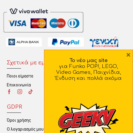
×
Το νέο μας site
Σχετικά με εμάς
Πληροφορίες
για Funko POP!, LEGO,
Video Games, Παιχνίδια,
Ποιοι είμαστε
Τρόποι Πληρωμής
Ένδυση και πολλά ακόμα
Επικοινωνία
Τρόποι Αποστολής
Πολιτική Επιστροφών
GDPR
Όροι χρήσης
Ο λογαριασμός μου