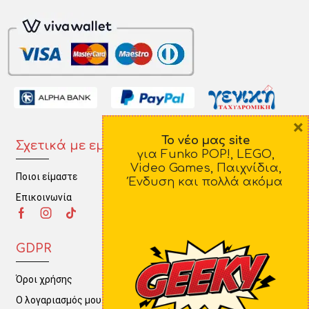
×
Το νέο μας site
Σχετικά με εμάς
Πληροφορίες
για Funko POP!, LEGO,
Video Games, Παιχνίδια,
Ποιοι είμαστε
Τρόποι Πληρωμής
Ένδυση και πολλά ακόμα
Επικοινωνία
Τρόποι Αποστολής
Πολιτική Επιστροφών
GDPR
Όροι χρήσης
Ο λογαριασμός μου