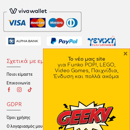
×
Το νέο μας site
Σχετικά με εμάς
Πληροφορίες
για Funko POP!, LEGO,
Video Games, Παιχνίδια,
Ποιοι είμαστε
Τρόποι Πληρωμής
Ένδυση και πολλά ακόμα
Επικοινωνία
Τρόποι Αποστολής
Πολιτική Επιστροφών
GDPR
Όροι χρήσης
Ο λογαριασμός μου