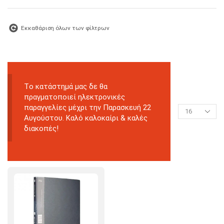
Εκκαθάριση όλων των φίλτρων
Tο κατάστημά μας δε θα
πραγματοποιεί ηλεκτρονικές
παραγγελίες μέχρι την Παρασκευή 22
Αυγούστου. Καλό καλοκαίρι & καλές
διακοπές!