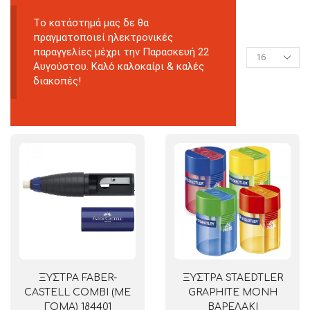
Tο κατάστημά μας δε θα
πραγματοποιεί ηλεκτρονικές
παραγγελίες μέχρι την Παρασκευή 22
Αυγούστου. Καλό καλοκαίρι & καλές
διακοπές!
ΞΥΣΤΡΑ FABER-
ΞΥΣΤΡΑ STAEDTLER
CASTELL COMBI (ΜΕ
GRAPHITE ΜΟΝΗ
ΓΟΜΑ) 184401
ΒΑΡΕΛΑΚΙ