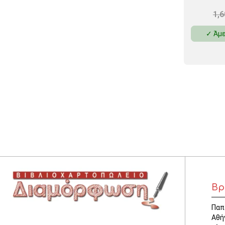
1,
✓ Άμε
Βρ
Παπ
Αθή