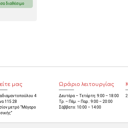
σα διαθέσιμο
ΜΑΓΝΗΤΕΣ
ΦΑΚΕΛΑ
ΚΟΛΛΗΤΙΚΕΣ ΤΑΙΝΙΕΣ – ΣΕΛΟΤΕΪΠ – ΒΑΣΕΙΣ
ΣΑΚΟΥΛΑΚΙΑ ΜΕ ZIPPER
ΥΛΙΚΑ ΣΥΣΚΕΥΑΣΙΑΣ
είτε μας
Ωράριο λειτουργίας
αδιαμαντοπούλου 4
Δευτέρα – Τετάρτη: 9:00 – 18:00
2
να 115 28
Τρ. – Πέμ. – Παρ.: 9:00 – 20:00
σίον μετρό “Μέγαρο
Σάββατο: 10:00 – 14:00
σικής”