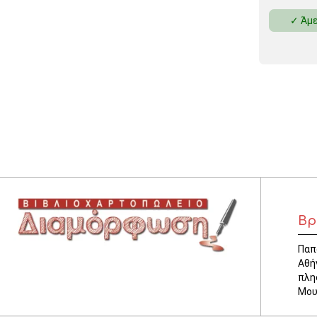
✓ Άμε
Βρ
Παπ
Αθή
πλη
Μου