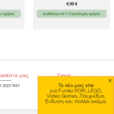
9,90
€
ες ημέρες
Διαθέσιμο σε 1-2 εργάσιμες ημέρες
Καλέστε μας
Email
×
Το νέο μας site
1 3023 7697
diamorfosi@yahoo.gr
για Funko POP!, LEGO,
Video Games, Παιχνίδια,
Ένδυση και πολλά ακόμα