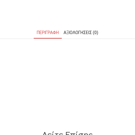
ΜΑΓΝΗΤΕΣ
ΦΑΚΕΛΑ
ΠΕΡΙΓΡΑΦΉ
ΑΞΙΟΛΟΓΉΣΕΙΣ (0)
ΚΟΛΛΗΤΙΚΕΣ ΤΑΙΝΙΕΣ – ΣΕΛΟΤΕΪΠ – ΒΑΣΕΙΣ
ΣΑΚΟΥΛΑΚΙΑ ΜΕ ZIPPER
ΥΛΙΚΑ ΣΥΣΚΕΥΑΣΙΑΣ