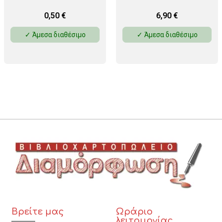
ΤΕΜ)
0,50
€
6,90
€
✓ Άμεσα διαθέσιμο
✓ Άμεσα διαθέσιμο
Βρείτε μας
Ωράριο
λειτουργίας