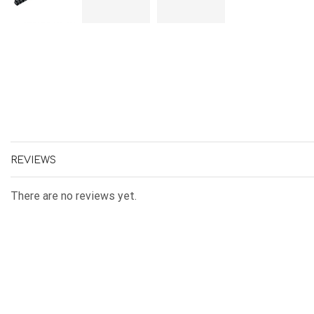
ΚΛΕΙΔΟΘΗΚΕΣ
ΘΗΚΕΣ & ΒΑΣΕΙΣ ΚΑΡΤΩΝ
ΚΑΛΑΘΙΑ ΑΧΡΗΣΤΩΝ
ΤΑΜΕΙΑ – ΚΕΡΜΑΤΟΘΗΚΕΣ
REVIEWS
There are no reviews yet.