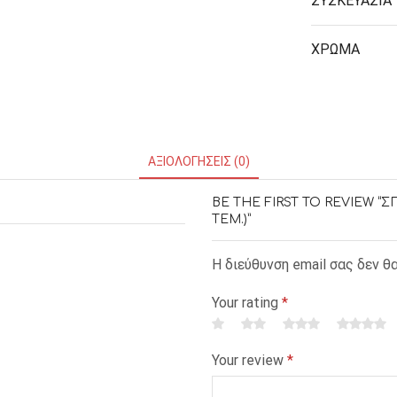
ΣΥΣΚΕΥΑΣΙΑ
ΜΑΓΝΗΤΕΣ
ΧΡΩΜΑ
ΦΑΚΕΛΑ
ΚΟΛΛΗΤΙΚΕΣ ΤΑΙΝΙΕΣ – ΣΕΛΟΤΕΪΠ – ΒΑΣΕΙΣ
ΣΑΚΟΥΛΑΚΙΑ ΜΕ ZIPPER
ΑΞΙΟΛΟΓΉΣΕΙΣ (0)
ΥΛΙΚΑ ΣΥΣΚΕΥΑΣΙΑΣ
BE THE FIRST TO REVIEW “
ΤΕΜ.)”
Η διεύθυνση email σας δεν θ
Your rating
*
Your review
*