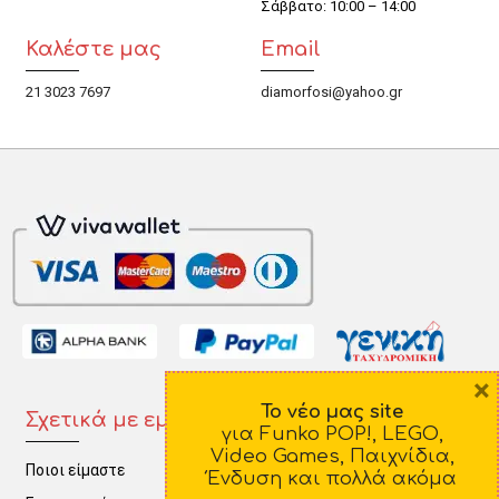
Σάββατο: 10:00 – 14:00
Καλέστε μας
Email
21 3023 7697
diamorfosi@yahoo.gr
×
Το νέο μας site
Σχετικά με εμάς
Πληροφορίες
για Funko POP!, LEGO,
Video Games, Παιχνίδια,
Ποιοι είμαστε
Τρόποι Πληρωμής
Ένδυση και πολλά ακόμα