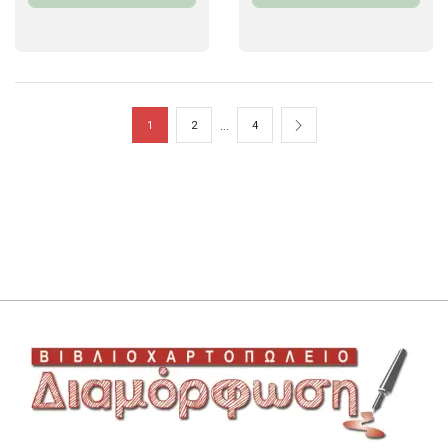
…
1
2
4