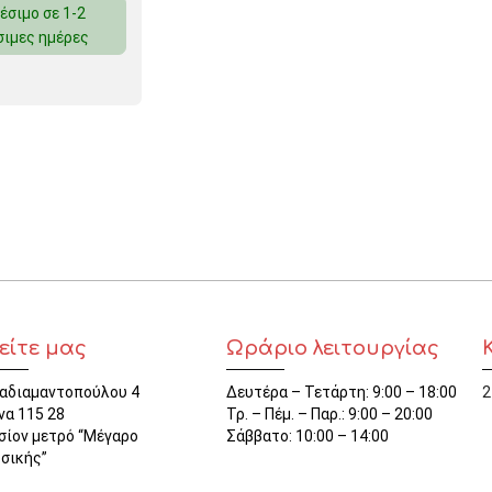
έσιμο σε 1-2
ΜΑΓΝΗΤΕΣ
σιμες ημέρες
ΦΑΚΕΛΑ
ΚΟΛΛΗΤΙΚΕΣ ΤΑΙΝΙΕΣ – ΣΕΛΟΤΕΪΠ – ΒΑΣΕΙΣ
ΣΑΚΟΥΛΑΚΙΑ ΜΕ ZIPPER
ΥΛΙΚΑ ΣΥΣΚΕΥΑΣΙΑΣ
είτε μας
Ωράριο λειτουργίας
αδιαμαντοπούλου 4
Δευτέρα – Τετάρτη: 9:00 – 18:00
2
να 115 28
Τρ. – Πέμ. – Παρ.: 9:00 – 20:00
σίον μετρό “Μέγαρο
Σάββατο: 10:00 – 14:00
σικής”