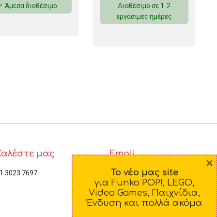
✓ Άμεσα διαθέσιμο
Διαθέσιμο σε 1-2
εργάσιμες ημέρες
 ΣΕΛΟΤΕΪΠ
Καλέστε μας
Email
×
Το νέο μας site
1 3023 7697
diamorfosi@yahoo.gr
για Funko POP!, LEGO,
Video Games, Παιχνίδια,
Ένδυση και πολλά ακόμα