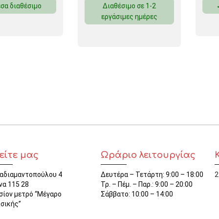
σα διαθέσιμο
Διαθέσιμο σε 1-2
ΜΑΓΝΗΤΕΣ
εργάσιμες ημέρες
ΦΑΚΕΛΑ
ΚΟΛΛΗΤΙΚΕΣ ΤΑΙΝΙΕΣ – ΣΕΛΟΤΕΪΠ – ΒΑΣΕΙΣ
ΣΑΚΟΥΛΑΚΙΑ ΜΕ ZIPPER
ΥΛΙΚΑ ΣΥΣΚΕΥΑΣΙΑΣ
είτε μας
Ωράριο λειτουργίας
αδιαμαντοπούλου 4
Δευτέρα – Τετάρτη: 9:00 – 18:00
2
να 115 28
Τρ. – Πέμ. – Παρ.: 9:00 – 20:00
σίον μετρό “Μέγαρο
Σάββατο: 10:00 – 14:00
σικής”