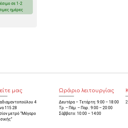
έσιμο σε 1-2
ΜΑΓΝΗΤΕΣ
σιμες ημέρες
ΦΑΚΕΛΑ
ΚΟΛΛΗΤΙΚΕΣ ΤΑΙΝΙΕΣ – ΣΕΛΟΤΕΪΠ – ΒΑΣΕΙΣ
ΣΑΚΟΥΛΑΚΙΑ ΜΕ ZIPPER
ΥΛΙΚΑ ΣΥΣΚΕΥΑΣΙΑΣ
είτε μας
Ωράριο λειτουργίας
αδιαμαντοπούλου 4
Δευτέρα – Τετάρτη: 9:00 – 18:00
2
να 115 28
Τρ. – Πέμ. – Παρ.: 9:00 – 20:00
σίον μετρό “Μέγαρο
Σάββατο: 10:00 – 14:00
σικής”