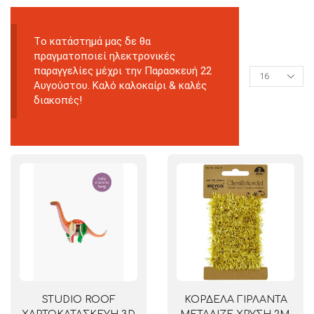
Tο κατάστημά μας δε θα
πραγματοποιεί ηλεκτρονικές
παραγγελίες μέχρι την Παρασκευή 22
Αυγούστου. Καλό καλοκαίρι & καλές
διακοπές!
STUDIO ROOF
ΚΟΡΔΕΛΑ ΓΙΡΛΑΝΤΑ