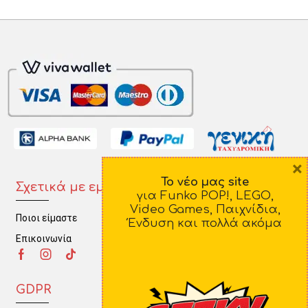
×
Το νέο μας site
Σχετικά με εμάς
Πληροφορίες
για Funko POP!, LEGO,
Video Games, Παιχνίδια,
Ποιοι είμαστε
Τρόποι Πληρωμής
Ένδυση και πολλά ακόμα
Επικοινωνία
Τρόποι Αποστολής
Πολιτική Επιστροφών
GDPR