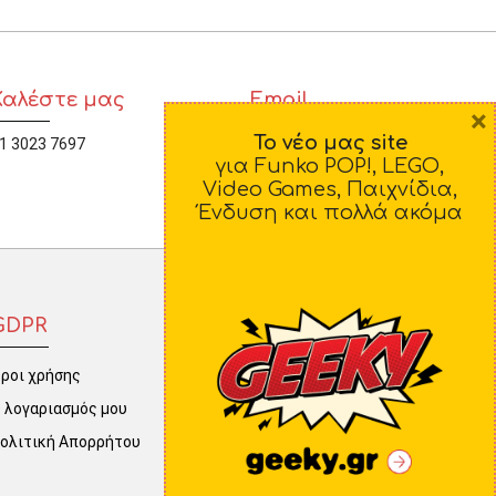
Καλέστε μας
Email
×
Το νέο μας site
1 3023 7697
diamorfosi@yahoo.gr
για Funko POP!, LEGO,
Video Games, Παιχνίδια,
Ένδυση και πολλά ακόμα
GDPR
ροι χρήσης
 λογαριασμός μου
ολιτική Απορρήτου