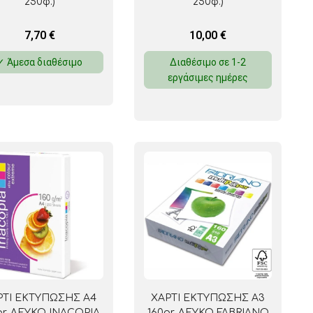
250φ.)
250φ.)
7,70
€
10,00
€
✓ Άμεσα διαθέσιμο
Διαθέσιμο σε 1-2
εργάσιμες ημέρες
ΡΤΙ ΕΚΤΥΠΩΣΗΣ Α4
ΧΑΡΤΙ ΕΚΤΥΠΩΣΗΣ Α3
gr. ΛΕΥΚΟ INACOPIA
160gr. ΛΕΥΚΟ FABRIANO