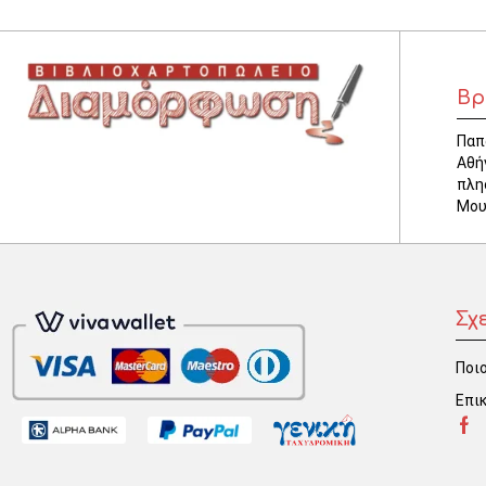
Βρ
Παπ
Αθή
πλη
Μου
Σχ
Ποιο
Επι