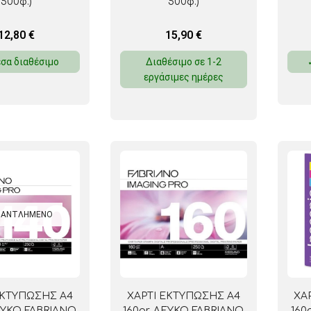
500φ.)
500φ.)
12,80
€
15,90
€
σα διαθέσιμο
Διαθέσιμο σε 1-2
εργάσιμες ημέρες
ΞΑΝΤΛΗΜΈΝΟ
ΕΚΤΥΠΩΣΗΣ Α4
ΧΑΡΤΙ ΕΚΤΥΠΩΣΗΣ Α4
ΧΑ
ΛΕΥΚΟ FABRIANO
160gr. ΛΕΥΚΟ FABRIANO
160