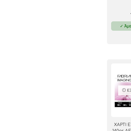
✓ Άμε
Ε
ΧΑΡΤΙ 
140gr. 