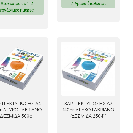
Διαθέσιμο σε 1-2
✓ Άμεσα διαθέσιμο
εργάσιμες ημέρες
 ΣΕΛΟΤΕΪΠ
ΡΤΙ ΕΚΤΥΠΩΣΗΣ Α4
ΧΑΡΤΙ ΕΚΤΥΠΩΣΗΣ Α3
r. ΛΕΥΚΟ FABRIANO
140gr. ΛΕΥΚΟ FABRIANO
(ΔΕΣΜΙΔΑ 500φ.)
(ΔΕΣΜΙΔΑ 250Φ.)