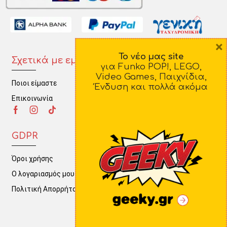
×
Το νέο μας site
Σχετικά με εμάς
Πληροφορίες
για Funko POP!, LEGO,
Video Games, Παιχνίδια,
Ποιοι είμαστε
Τρόποι Πληρωμής
Ένδυση και πολλά ακόμα
Επικοινωνία
Τρόποι Αποστολής
Πολιτική Επιστροφών
GDPR
Όροι χρήσης
Ο λογαριασμός μου
Πολιτική Απορρήτου