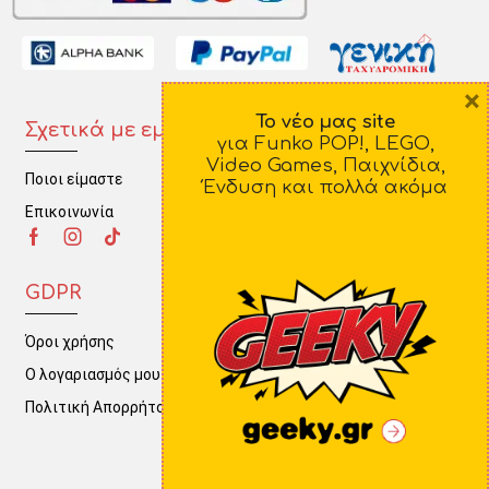
×
Το νέο μας site
Σχετικά με εμάς
Πληροφορίες
για Funko POP!, LEGO,
Video Games, Παιχνίδια,
Ποιοι είμαστε
Τρόποι Πληρωμής
Ένδυση και πολλά ακόμα
Επικοινωνία
Τρόποι Αποστολής
Πολιτική Επιστροφών
GDPR
Όροι χρήσης
Ο λογαριασμός μου
Πολιτική Απορρήτου