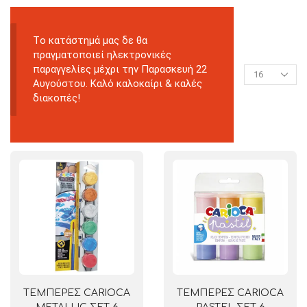
Tο κατάστημά μας δε θα
πραγματοποιεί ηλεκτρονικές
παραγγελίες μέχρι την Παρασκευή 22
Αυγούστου. Καλό καλοκαίρι & καλές
διακοπές!
ΤΕΜΠΕΡΕΣ CARIOCA
ΤΕΜΠΕΡΕΣ CARIOCA