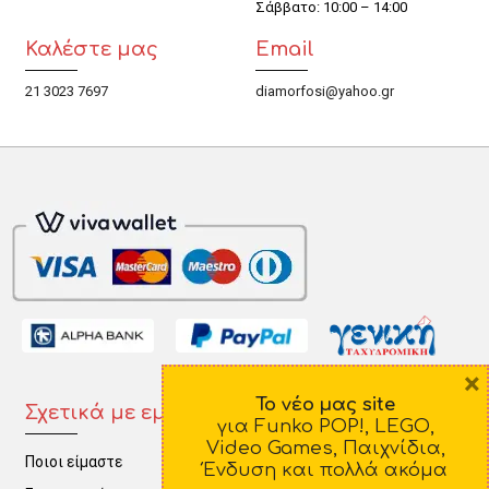
Σάββατο: 10:00 – 14:00
Καλέστε μας
Email
21 3023 7697
diamorfosi@yahoo.gr
×
Το νέο μας site
Σχετικά με εμάς
Πληροφορίες
για Funko POP!, LEGO,
Video Games, Παιχνίδια,
Ποιοι είμαστε
Τρόποι Πληρωμής
Ένδυση και πολλά ακόμα