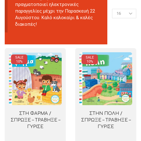
πραγματοποιεί ηλεκτρονικές
παραγγελίες μέχρι την Παρασκευή 22
Αυγούστου. Καλό καλοκαίρι & καλές
διακοπές!
SALE
SALE
10%
10%
ΣΤΗ ΦΑΡΜΑ /
ΣΤΗΝ ΠΟΛΗ /
ΣΠΡΩΞΕ – ΤΡΑΒΗΞΕ –
ΣΠΡΩΞΕ – ΤΡΑΒΗΞΕ –
ΓΥΡΙΣΕ
ΓΥΡΙΣΕ