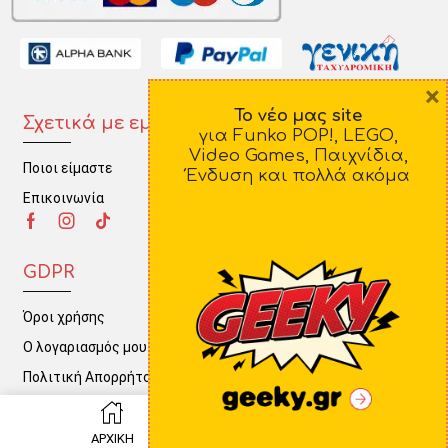
×
Το νέο μας site
Σχετικά με εμάς
Πληροφορίες
για Funko POP!, LEGO,
Video Games, Παιχνίδια,
Ποιοι είμαστε
Τρόποι Πληρωμής
Ένδυση και πολλά ακόμα
Επικοινωνία
Τρόποι Αποστολής
Πολιτική Επιστροφών
GDPR
Όροι χρήσης
Ο λογαριασμός μου
Πολιτική Απορρήτου
0
ΑΡΧΙΚΗ
ΚΑΛΑΘΙ