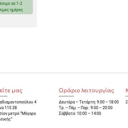
έσιμο σε 1-2
ΜΑΓΝΗΤΕΣ
σιμες ημέρες
ΦΑΚΕΛΑ
ΚΟΛΛΗΤΙΚΕΣ ΤΑΙΝΙΕΣ – ΣΕΛΟΤΕΪΠ – ΒΑΣΕΙΣ
ΣΑΚΟΥΛΑΚΙΑ ΜΕ ZIPPER
ΥΛΙΚΑ ΣΥΣΚΕΥΑΣΙΑΣ
είτε μας
Ωράριο λειτουργίας
αδιαμαντοπούλου 4
Δευτέρα – Τετάρτη: 9:00 – 18:00
2
να 115 28
Τρ. – Πέμ. – Παρ.: 9:00 – 20:00
σίον μετρό “Μέγαρο
Σάββατο: 10:00 – 14:00
σικής”