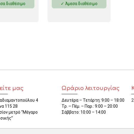
σα διαθέσιμο
✓ Άμεσα διαθέσιμο
ΜΑΓΝΗΤΕΣ
ΦΑΚΕΛΑ
ΚΟΛΛΗΤΙΚΕΣ ΤΑΙΝΙΕΣ – ΣΕΛΟΤΕΪΠ – ΒΑΣΕΙΣ
ΣΑΚΟΥΛΑΚΙΑ ΜΕ ZIPPER
ΥΛΙΚΑ ΣΥΣΚΕΥΑΣΙΑΣ
είτε μας
Ωράριο λειτουργίας
αδιαμαντοπούλου 4
Δευτέρα – Τετάρτη: 9:00 – 18:00
2
να 115 28
Τρ. – Πέμ. – Παρ.: 9:00 – 20:00
σίον μετρό “Μέγαρο
Σάββατο: 10:00 – 14:00
σικής”