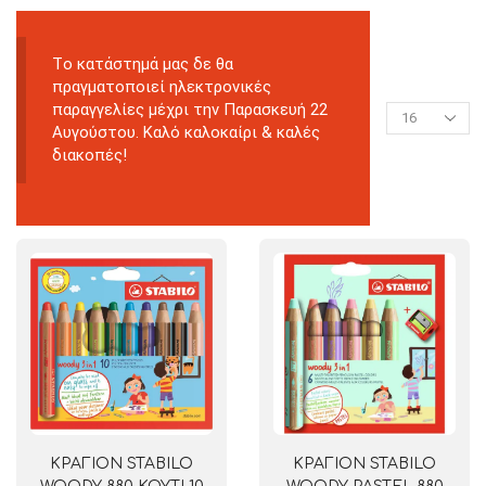
Tο κατάστημά μας δε θα
πραγματοποιεί ηλεκτρονικές
παραγγελίες μέχρι την Παρασκευή 22
Αυγούστου. Καλό καλοκαίρι & καλές
διακοπές!
ΚΡΑΓΙΟΝ STABILO
ΚΡΑΓΙΟΝ STABILO