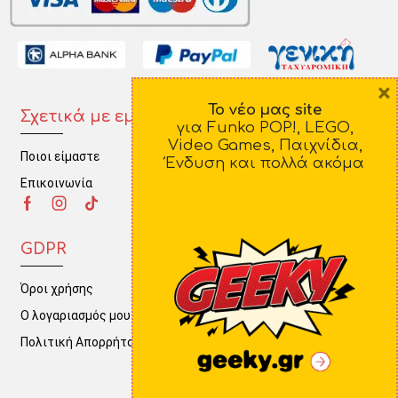
×
Το νέο μας site
Σχετικά με εμάς
Πληροφορίες
για Funko POP!, LEGO,
Video Games, Παιχνίδια,
Ποιοι είμαστε
Τρόποι Πληρωμής
Ένδυση και πολλά ακόμα
Επικοινωνία
Τρόποι Αποστολής
Πολιτική Επιστροφών
GDPR
Όροι χρήσης
Ο λογαριασμός μου
Πολιτική Απορρήτου