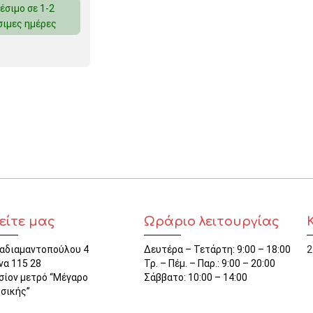
έσιμο σε 1-2
ΜΑΓΝΗΤΕΣ
σιμες ημέρες
ΦΑΚΕΛΑ
ΚΟΛΛΗΤΙΚΕΣ ΤΑΙΝΙΕΣ – ΣΕΛΟΤΕΪΠ – ΒΑΣΕΙΣ
ΣΑΚΟΥΛΑΚΙΑ ΜΕ ZIPPER
ΥΛΙΚΑ ΣΥΣΚΕΥΑΣΙΑΣ
είτε μας
Ωράριο λειτουργίας
αδιαμαντοπούλου 4
Δευτέρα – Τετάρτη: 9:00 – 18:00
2
να 115 28
Τρ. – Πέμ. – Παρ.: 9:00 – 20:00
σίον μετρό “Μέγαρο
Σάββατο: 10:00 – 14:00
σικής”