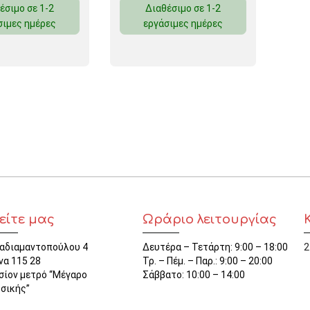
έσιμο σε 1-2
Διαθέσιμο σε 1-2
ΜΑΓΝΗΤΕΣ
σιμες ημέρες
εργάσιμες ημέρες
ΦΑΚΕΛΑ
ΚΟΛΛΗΤΙΚΕΣ ΤΑΙΝΙΕΣ – ΣΕΛΟΤΕΪΠ – ΒΑΣΕΙΣ
ΣΑΚΟΥΛΑΚΙΑ ΜΕ ZIPPER
ΥΛΙΚΑ ΣΥΣΚΕΥΑΣΙΑΣ
είτε μας
Ωράριο λειτουργίας
αδιαμαντοπούλου 4
Δευτέρα – Τετάρτη: 9:00 – 18:00
2
να 115 28
Τρ. – Πέμ. – Παρ.: 9:00 – 20:00
σίον μετρό “Μέγαρο
Σάββατο: 10:00 – 14:00
σικής”