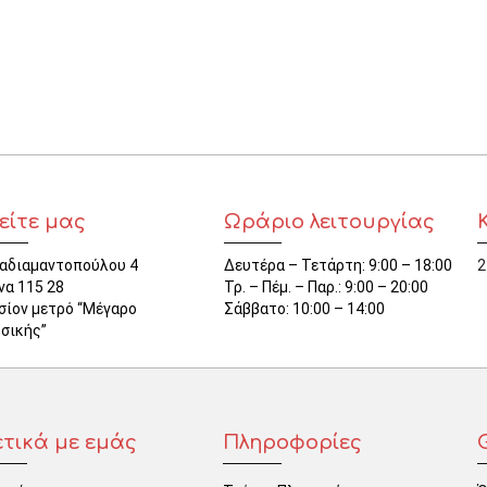
ΜΑΓΝΗΤΕΣ
ΦΑΚΕΛΑ
ΚΟΛΛΗΤΙΚΕΣ ΤΑΙΝΙΕΣ – ΣΕΛΟΤΕΪΠ – ΒΑΣΕΙΣ
ΣΑΚΟΥΛΑΚΙΑ ΜΕ ZIPPER
ΥΛΙΚΑ ΣΥΣΚΕΥΑΣΙΑΣ
είτε μας
Ωράριο λειτουργίας
αδιαμαντοπούλου 4
Δευτέρα – Τετάρτη: 9:00 – 18:00
2
να 115 28
Τρ. – Πέμ. – Παρ.: 9:00 – 20:00
σίον μετρό “Μέγαρο
Σάββατο: 10:00 – 14:00
σικής”
ετικά με εμάς
Πληροφορίες