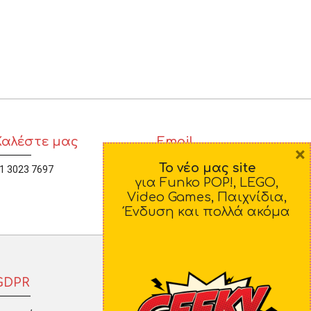
 ΣΕΛΟΤΕΪΠ
Καλέστε μας
Email
×
Το νέο μας site
1 3023 7697
diamorfosi@yahoo.gr
για Funko POP!, LEGO,
Video Games, Παιχνίδια,
Ένδυση και πολλά ακόμα
GDPR