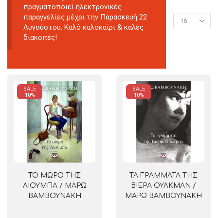
πραγματοποιεί ηλεκτρονικές
παραγγελίες μέχρι την Παρασκευή 22
Αυγούστου. Καλό καλοκαίρι & καλές
διακοπές!
SALE
SALE
10%
10%
ΤΟ ΜΩΡΟ ΤΗΣ
ΤΑ ΓΡΑΜΜΑΤΑ ΤΗΣ
ΛΙΟΥΜΠΑ / ΜΑΡΩ
ΒΙΕΡΑ ΟΥΛΚΜΑΝ /
ΒΑΜΒΟΥΝΑΚΗ
ΜΑΡΩ ΒΑΜΒΟΥΝΑΚΗ