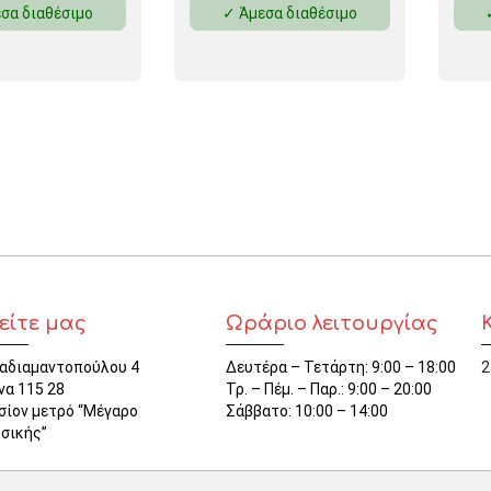
σα διαθέσιμο
✓ Άμεσα διαθέσιμο
ΜΑΓΝΗΤΕΣ
ΦΑΚΕΛΑ
ΚΟΛΛΗΤΙΚΕΣ ΤΑΙΝΙΕΣ – ΣΕΛΟΤΕΪΠ – ΒΑΣΕΙΣ
ΣΑΚΟΥΛΑΚΙΑ ΜΕ ZIPPER
ΥΛΙΚΑ ΣΥΣΚΕΥΑΣΙΑΣ
είτε μας
Ωράριο λειτουργίας
αδιαμαντοπούλου 4
Δευτέρα – Τετάρτη: 9:00 – 18:00
2
να 115 28
Τρ. – Πέμ. – Παρ.: 9:00 – 20:00
σίον μετρό “Μέγαρο
Σάββατο: 10:00 – 14:00
σικής”