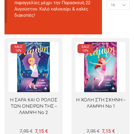
παραγγελίες μέχρι την Παρασκευή 22
Αυγούστου. Καλό καλοκαίρι & καλές
διακοπές!
SALE
SALE
10%
10%
Η ΣΑΡΑ ΚΑΙ Ο ΡΟΛΟΣ
Η ΧΟΛΗ ΣΤΗ ΣΚΗΝΗ –
ΤΩΝ ΟΝΕΙΡΩΝ ΤΗΣ –
ΛΑΜΨΗ Νο 1
ΛΑΜΨΗ Νο 2
7,95
€
7,15
€
7,95
€
7,15
€