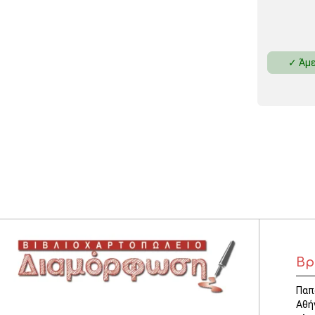
✓ Άμε
Βρ
Παπ
Αθή