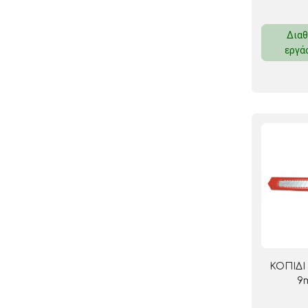
Διαθ
εργά
ΚΟΠΙΔ
9