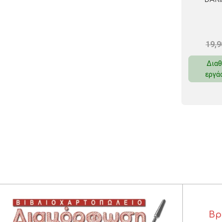
19,
Διαθ
εργά
Βρ