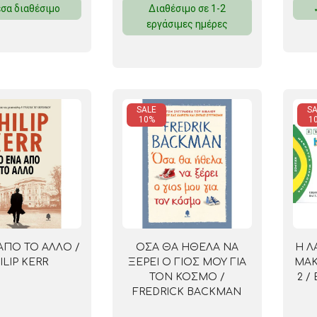
σα διαθέσιμο
Διαθέσιμο σε 1-2
ΜΑΓΝΗΤΕΣ
εργάσιμες ημέρες
ΦΑΚΕΛΑ
ΚΟΛΛΗΤΙΚΕΣ ΤΑΙΝΙΕΣ – ΣΕΛΟΤΕΪΠ – ΒΑΣΕΙΣ
SALE
SA
ΣΑΚΟΥΛΑΚΙΑ ΜΕ ZIPPER
10%
1
ΥΛΙΚΑ ΣΥΣΚΕΥΑΣΙΑΣ
ΑΠΟ ΤΟ ΑΛΛΟ /
ΟΣΑ ΘΑ ΗΘΕΛΑ ΝΑ
Η Λ
ILIP KERR
ΞΕΡΕΙ Ο ΓΙΟΣ ΜΟΥ ΓΙΑ
ΜΑΚ
ΤΟΝ ΚΟΣΜΟ /
2 /
FREDRICK BACKMAN