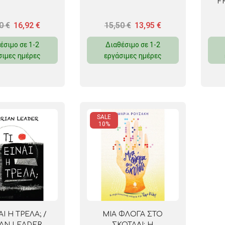
F
80
€
16,92
€
15,50
€
13,95
€
έσιμο σε 1-2
Διαθέσιμο σε 1-2
σιμες ημέρες
εργάσιμες ημέρες
SALE
10%
ΑΙ Η ΤΡΕΛΑ; /
ΜΙΑ ΦΛΟΓΑ ΣΤΟ
IAN LEADER
ΣΚΟΤΑΔΙ: Η