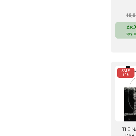
18,
Διαθ
εργά
SALE
10%
ΤΙ ΕΙΝ
DAR