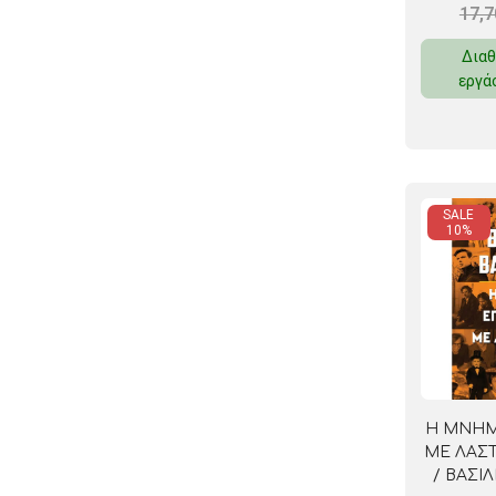
17,
Διαθ
εργά
SALE
10%
Η ΜΝΗΜ
ΜΕ ΛΑΣΤ
/ ΒΑΣΙ