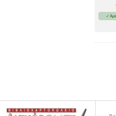
✓ Άμε