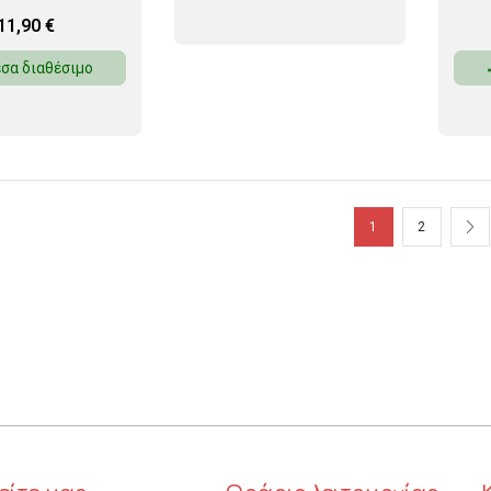
11,90
€
σα διαθέσιμο
1
2