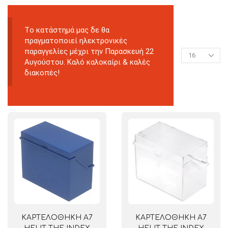
Tο κατάστημά μας δε θα
πραγματοποιεί ηλεκτρονικές
παραγγελίες μέχρι την Παρασκευή 22
Αυγούστου. Καλό καλοκαίρι & καλές
διακοπές!
ΚΑΡΤΕΛΟΘΗΚΗ Α7
ΚΑΡΤΕΛΟΘΗΚΗ Α7