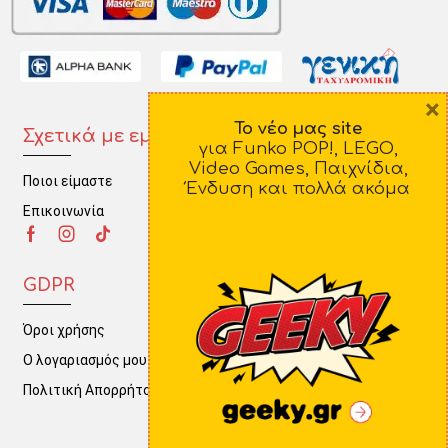
×
Το νέο μας site
Σχετικά με εμάς
Πληροφορίες
για Funko POP!, LEGO,
Video Games, Παιχνίδια,
Ποιοι είμαστε
Τρόποι Πληρωμής
Ένδυση και πολλά ακόμα
Επικοινωνία
Τρόποι Αποστολής
Πολιτική Επιστροφών
GDPR
Όροι χρήσης
Ο λογαριασμός μου
Πολιτική Απορρήτου