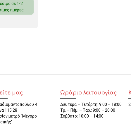
έσιμο σε 1-2
ΜΑΓΝΗΤΕΣ
σιμες ημέρες
ΦΑΚΕΛΑ
ΚΟΛΛΗΤΙΚΕΣ ΤΑΙΝΙΕΣ – ΣΕΛΟΤΕΪΠ – ΒΑΣΕΙΣ
ΣΑΚΟΥΛΑΚΙΑ ΜΕ ZIPPER
ΥΛΙΚΑ ΣΥΣΚΕΥΑΣΙΑΣ
είτε μας
Ωράριο λειτουργίας
αδιαμαντοπούλου 4
Δευτέρα – Τετάρτη: 9:00 – 18:00
2
να 115 28
Τρ. – Πέμ. – Παρ.: 9:00 – 20:00
σίον μετρό “Μέγαρο
Σάββατο: 10:00 – 14:00
σικής”