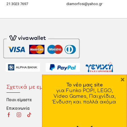
21 3023 7697
diamorfosi@yahoo.gr
×
Το νέο μας site
Σχετικά με εμάς
Πληροφορίες
για Funko POP!, LEGO,
Video Games, Παιχνίδια,
Ποιοι είμαστε
Τρόποι Πληρωμής
Ένδυση και πολλά ακόμα
Επικοινωνία
Τρόποι Αποστολής
Πολιτική Επιστροφών