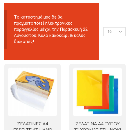
Tο κατάστημά μας δε θα
πραγματοποιεί ηλεκτρονικές
παραγγελίες μέχρι την Παρασκευή 22
Αυγούστου. Καλό καλοκαίρι & καλές
διακοπές!
ΖΕΛΑΤΙΝΕΣ Α4
ΖΕΛΑΤΙΝΑ Α4 ΤΥΠΟΥ