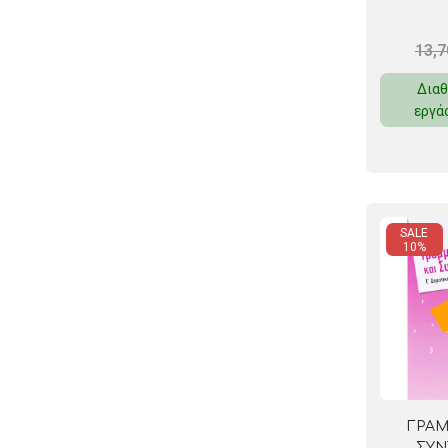
13,
Διαθ
εργά
SALE
10%
ΓΡΑΜ
ΣΥΝ