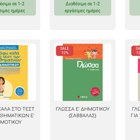
έσιμο σε 1-2
Διαθέσιμο σε 1-2
ΜΑΓΝΗΤΕΣ
σιμες ημέρες
εργάσιμες ημέρες
ΦΑΚΕΛΑ
ΚΟΛΛΗΤΙΚΕΣ ΤΑΙΝΙΕΣ – ΣΕΛΟΤΕΪΠ – ΒΑΣΕΙΣ
SALE
SA
ΣΑΚΟΥΛΑΚΙΑ ΜΕ ZIPPER
10%
1
ΥΛΙΚΑ ΣΥΣΚΕΥΑΣΙΑΣ
ΚΑΛΑ ΣΤΟ ΤΕΣΤ
ΓΛΩΣΣΑ Ε’ ΔΗΜΟΤΙΚΟΥ
ΓΛ
ΘΗΜΑΤΙΚΩΝ Ε’
(ΣΑΒΒΑΛΑΣ)
ΓΙΑ
ΜΟΤΙΚΟΥ