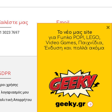
Καλέστε μας
Email
×
Το νέο μας site
1 3023 7697
diamorfosi@yahoo.gr
για Funko POP!, LEGO,
Video Games, Παιχνίδια,
Ένδυση και πολλά ακόμα
GDPR
ροι χρήσης
 λογαριασμός μου
ολιτική Απορρήτου