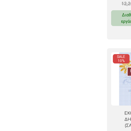
12,
Διαθ
εργά
SALE
10%
ΕΚ
ΔΗ
(Σ