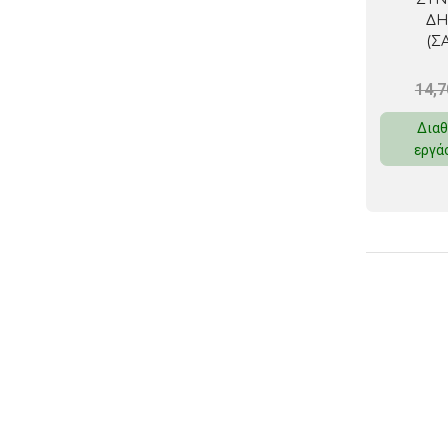
ΔΗ
(Σ
14,
Διαθ
εργά