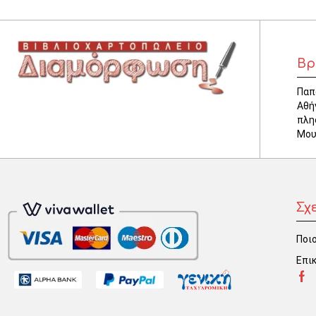
Βρ
Παπ
Αθή
πλη
Μου
Σχ
Ποιο
Επι