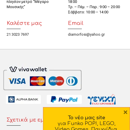
πλησίον μετρό “Μέγαρο
18:00
Μουσικής”
Τρ. – Πέμ. – Παρ.: 9:00 – 20:00
Σάββατο: 10:00 – 14:00
Καλέστε μας
Email
21 3023 7697
diamorfosi@yahoo.gr
×
Το νέο μας site
Σχετικά με εμάς
Πληροφορίες
για Funko POP!, LEGO,
Video Games, Παιχνίδια,