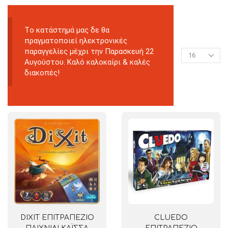
Tο κατάστημά μας δε θα
πραγματοποιεί ηλεκτρονικές
παραγγελίες μέχρι την Παρασκευή 22
Αυγούστου. Καλό καλοκαίρι & καλές
διακοπές!
DIXIT ΕΠΙΤΡΑΠΕΖΙΟ
CLUEDO