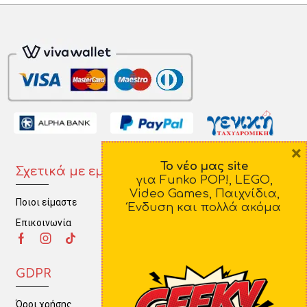
×
Το νέο μας site
Σχετικά με εμάς
Πληροφορίες
για Funko POP!, LEGO,
Video Games, Παιχνίδια,
Ποιοι είμαστε
Τρόποι Πληρωμής
Ένδυση και πολλά ακόμα
Επικοινωνία
Τρόποι Αποστολής
Πολιτική Επιστροφών
GDPR
Όροι χρήσης