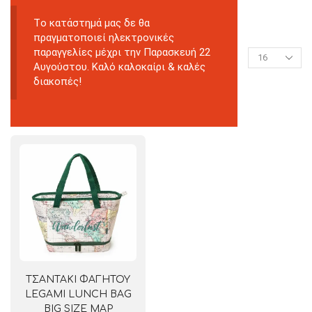
Tο κατάστημά μας δε θα
πραγματοποιεί ηλεκτρονικές
παραγγελίες μέχρι την Παρασκευή 22
Αυγούστου. Καλό καλοκαίρι & καλές
διακοπές!
ΤΣΑΝΤΑΚΙ ΦΑΓΗΤΟΥ
LEGAMI LUNCH BAG
BIG SIZE MAP